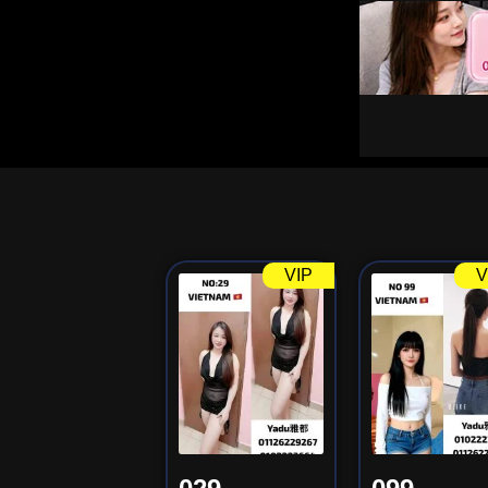
VIP
V