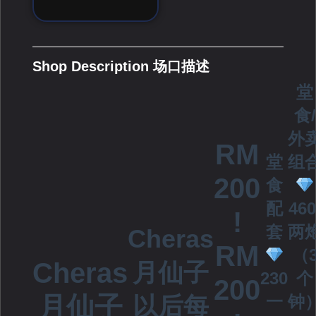
Shop Description 场口描述
堂
食/
外
RM
堂
组
200
食
配
460
!
套
两
Cheras
RM
（
Cheras
月仙子
230
个
200
一
钟