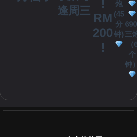
月仙子
以后每
!
炮
逢周三
(45
RM
分
690
200
钟)
三
（
!
个
钟