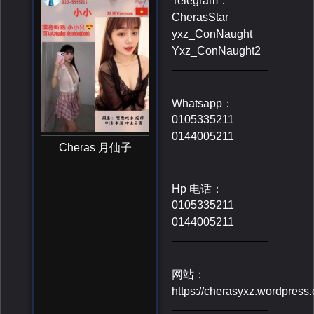
Telegram：
CherasStar
yxz_ConNaught
Yxz_ConNaught2
Whatsapp：
0105335211
0144005211
Cheras 月仙子
Hp 电话：
0105335211
0144005211
网站：
https://cherasyxz.wordpress